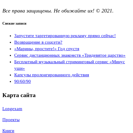
Все права защищены. Не обижайте их!
©
2021.
Свежие записи
Запустите таргетированную рекламу прямо сейчас!
Возвращение в соцсети?
«Марины, простите!» Год спустя
Сервис дистанционных знакомств «Тридевятое царство»
Бесплатный музыкальный стриминговый сервис «Минус
уши»
Капсулы пролонгированного действия
90/60/90
Карта сайта
Longexam
Проекты
Книги