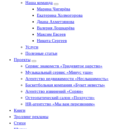
Наша команда
Марина Чигирёва
Екатерина Холмогорова
Диана Ахметзянова
Валерия Лошкарёва
Максим Евсеев
Никита Сергеев
Услуги
Полезные статьи
Проекты
Сервис знакомств «Тридевятое царство»
Музыкальный сервис «Минус уши»
Агентство недвижимости «Неслышимость»
Баскетбольная компания «Букет невесты»
Агентство извинений «Сорян»
Остеопатический салон «Похрусти»
HR-агентство «Мы вам перезвоним»
Книги
Троллинг рекламы
Стихи