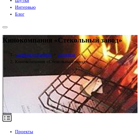
Шутки
Интервью
Блог
Кинокомпания «Стекольный завод»
Главная страница
>
Проекты
>
Кинокомпания «Стекольный завод»
Проекты