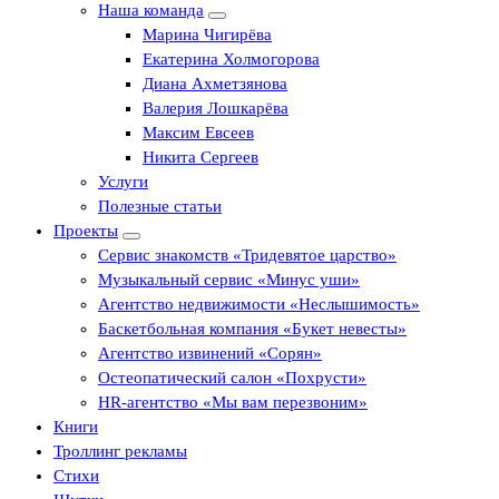
Наша команда
Марина Чигирёва
Екатерина Холмогорова
Диана Ахметзянова
Валерия Лошкарёва
Максим Евсеев
Никита Сергеев
Услуги
Полезные статьи
Проекты
Сервис знакомств «Тридевятое царство»
Музыкальный сервис «Минус уши»
Агентство недвижимости «Неслышимость»
Баскетбольная компания «Букет невесты»
Агентство извинений «Сорян»
Остеопатический салон «Похрусти»
HR-агентство «Мы вам перезвоним»
Книги
Троллинг рекламы
Стихи