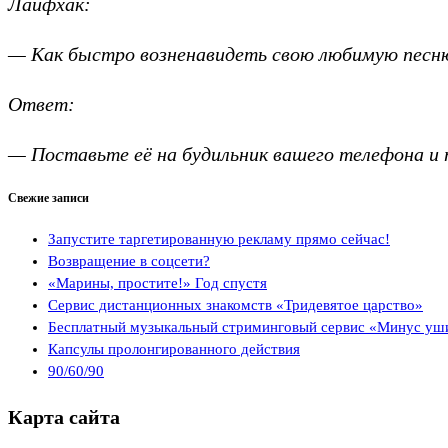
Лайфхак:
— Как быстро возненавидеть свою любимую песн
Ответ:
— Поставьте её на будильник вашего телефона и 
Свежие записи
Запустите таргетированную рекламу прямо сейчас!
Возвращение в соцсети?
«Марины, простите!» Год спустя
Сервис дистанционных знакомств «Тридевятое царство»
Бесплатный музыкальный стриминговый сервис «Минус уш
Капсулы пролонгированного действия
90/60/90
Карта сайта