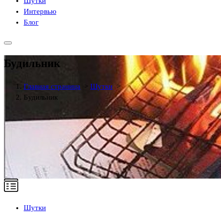
Шутки
Интервью
Блог
Будильник
Главная страница
>
Шутки
>
Будильник
Шутки