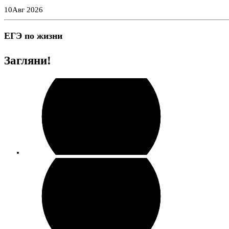
Перейти
10
Авг 2026
к
содержимому
ЕГЭ по жизни
Загляни!