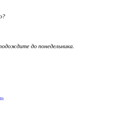
ю?
подождите до понедельника.
и»