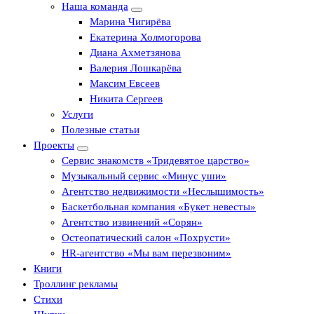
Наша команда
Марина Чигирёва
Екатерина Холмогорова
Диана Ахметзянова
Валерия Лошкарёва
Максим Евсеев
Никита Сергеев
Услуги
Полезные статьи
Проекты
Сервис знакомств «Тридевятое царство»
Музыкальный сервис «Минус уши»
Агентство недвижимости «Неслышимость»
Баскетбольная компания «Букет невесты»
Агентство извинений «Сорян»
Остеопатический салон «Похрусти»
HR-агентство «Мы вам перезвоним»
Книги
Троллинг рекламы
Стихи