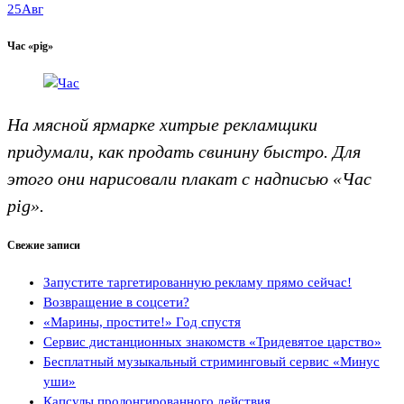
25
Авг
Час «pig»
На мясной ярмарке хитрые рекламщики
придумали, как продать свинину быстро. Для
этого они нарисовали плакат с надписью «Час
pig».
Свежие записи
Запустите таргетированную рекламу прямо сейчас!
Возвращение в соцсети?
«Марины, простите!» Год спустя
Сервис дистанционных знакомств «Тридевятое царство»
Бесплатный музыкальный стриминговый сервис «Минус
уши»
Капсулы пролонгированного действия