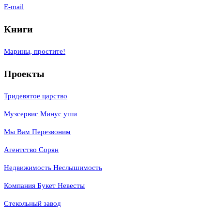
E-mail
Книги
Марины, простите!
Проекты
Тридевятое царство
Музсервис Минус уши
Мы Вам Перезвоним
Агентство Сорян
Недвижимость Неслышимость
Компания Букет Невесты
Стекольный завод