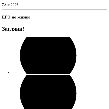
Перейти
7
Авг 2026
к
содержимому
ЕГЭ по жизни
Загляни!