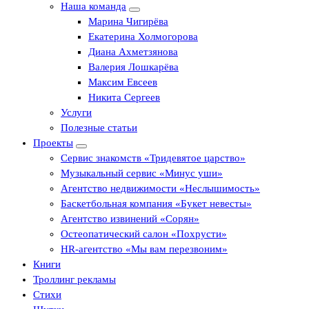
Наша команда
Марина Чигирёва
Екатерина Холмогорова
Диана Ахметзянова
Валерия Лошкарёва
Максим Евсеев
Никита Сергеев
Услуги
Полезные статьи
Проекты
Сервис знакомств «Тридевятое царство»
Музыкальный сервис «Минус уши»
Агентство недвижимости «Неслышимость»
Баскетбольная компания «Букет невесты»
Агентство извинений «Сорян»
Остеопатический салон «Похрусти»
HR-агентство «Мы вам перезвоним»
Книги
Троллинг рекламы
Стихи