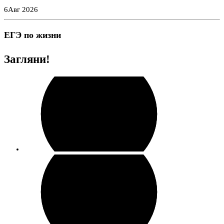
Перейти
6
Авг 2026
к
содержимому
ЕГЭ по жизни
Загляни!