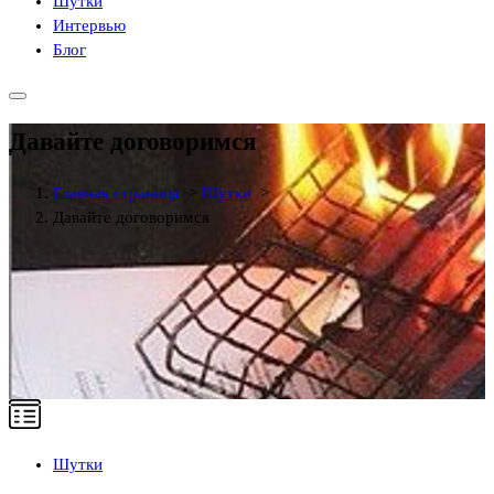
Шутки
Интервью
Блог
Давайте договоримся
Главная страница
>
Шутки
>
Давайте договоримся
Шутки