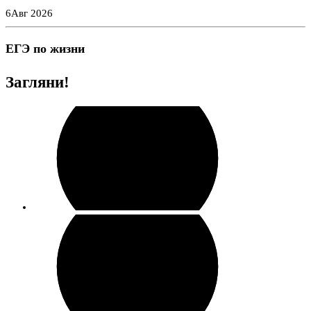
Перейти
6
Авг 2026
к
содержимому
ЕГЭ по жизни
Загляни!