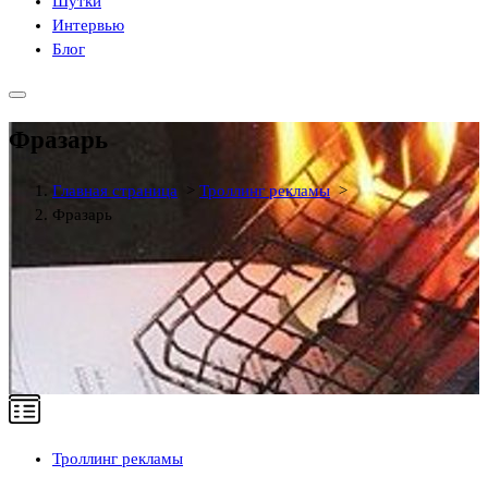
Шутки
Интервью
Блог
Фразарь
Главная страница
>
Троллинг рекламы
>
Фразарь
Троллинг рекламы