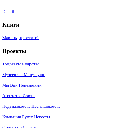
E-mail
Книги
Марины, простите!
Проекты
Тридевятое царство
Музсервис Минус уши
Мы Вам Перезвоним
Агентство Сорян
Недвижимость Неслышимость
Компания Букет Невесты
Стекольный завод