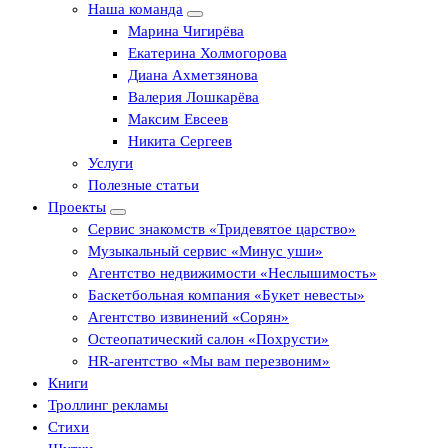
Наша команда
Марина Чигирёва
Екатерина Холмогорова
Диана Ахметзянова
Валерия Лошкарёва
Максим Евсеев
Никита Сергеев
Услуги
Полезные статьи
Проекты
Сервис знакомств «Тридевятое царство»
Музыкальный сервис «Минус уши»
Агентство недвижимости «Неслышимость»
Баскетбольная компания «Букет невесты»
Агентство извинений «Сорян»
Остеопатический салон «Похрусти»
HR-агентство «Мы вам перезвоним»
Книги
Троллинг рекламы
Стихи