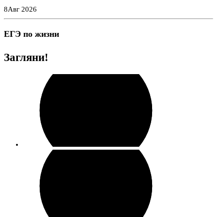
Перейти
8
Авг 2026
к
содержимому
ЕГЭ по жизни
Загляни!