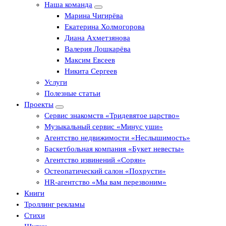
Наша команда
Марина Чигирёва
Екатерина Холмогорова
Диана Ахметзянова
Валерия Лошкарёва
Максим Евсеев
Никита Сергеев
Услуги
Полезные статьи
Проекты
Сервис знакомств «Тридевятое царство»
Музыкальный сервис «Минус уши»
Агентство недвижимости «Неслышимость»
Баскетбольная компания «Букет невесты»
Агентство извинений «Сорян»
Остеопатический салон «Похрусти»
HR-агентство «Мы вам перезвоним»
Книги
Троллинг рекламы
Стихи