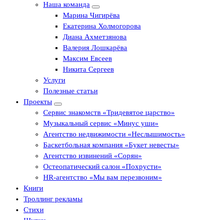
Наша команда
Марина Чигирёва
Екатерина Холмогорова
Диана Ахметзянова
Валерия Лошкарёва
Максим Евсеев
Никита Сергеев
Услуги
Полезные статьи
Проекты
Сервис знакомств «Тридевятое царство»
Музыкальный сервис «Минус уши»
Агентство недвижимости «Неслышимость»
Баскетбольная компания «Букет невесты»
Агентство извинений «Сорян»
Остеопатический салон «Похрусти»
HR-агентство «Мы вам перезвоним»
Книги
Троллинг рекламы
Стихи