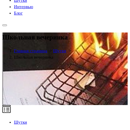
Шутки
Интервью
Блог
Школьная вечеринка
Главная страница
>
Шутки
>
Школьная вечеринка
Шутки