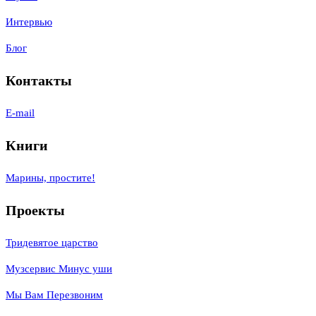
Интервью
Блог
Контакты
E-mail
Книги
Марины, простите!
Проекты
Тридевятое царство
Музсервис Минус уши
Мы Вам Перезвоним