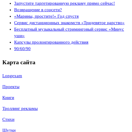
Запустите таргетированную рекламу прямо сейчас!
Возвращение в соцсети?
«Марины, простите!» Год спустя
Сервис дистанционных знакомств «Тридевятое царство»
Бесплатный музыкальный стриминговый сервис «Минус
уши»
Капсулы пролонгированного действия
90/60/90
Карта сайта
Longexam
Проекты
Книги
Троллинг рекламы
Стихи
Шутки