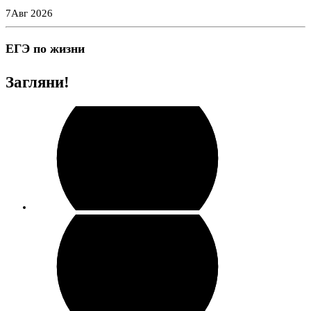
Перейти
7
Авг 2026
к
содержимому
ЕГЭ по жизни
Загляни!