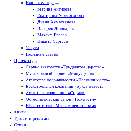
Наша команда
Марина Чигирёва
Екатерина Холмогорова
Диана Ахметзянова
Валерия Лошкарёва
Максим Евсеев
Никита Сергеев
Услуги
Полезные статьи
Проекты
Сервис знакомств «Тридевятое царство»
Музыкальный сервис «Минус уши»
Агентство недвижимости «Неслышимость»
Баскетбольная компания «Букет невесты»
Агентство извинений «Сорян»
Остеопатический салон «Похрусти»
HR-агентство «Мы вам перезвоним»
Книги
Троллинг рекламы
Стихи