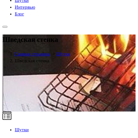
Шутки
Интервью
Блог
Шведская стенка
Главная страница
>
Шутки
>
Шведская стенка
Шутки